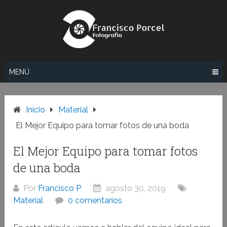
Saltar
al
contenido
MENÚ
Inicio
Material
El Mejor Equipo para tomar fotos de una boda
El Mejor Equipo para tomar fotos
de una boda
Por
Francisco P
agosto 30, 2019
Material
0 comentarios