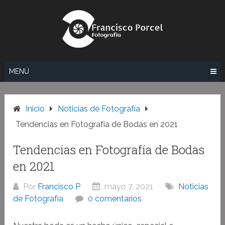
Saltar
al
contenido
MENÚ
Inicio
Noticias de Fotografía
Tendencias en Fotografía de Bodas en 2021
Tendencias en Fotografía de Bodas
en 2021
Por
Francisco P
mayo 7, 2021
Noticias
de Fotografía
0 comentarios